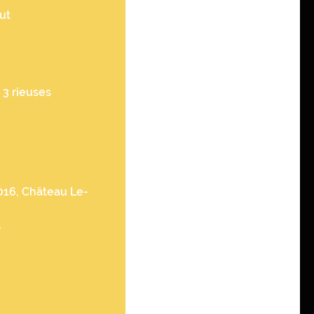
ut
 3 rieuses
016, Château Le-
e