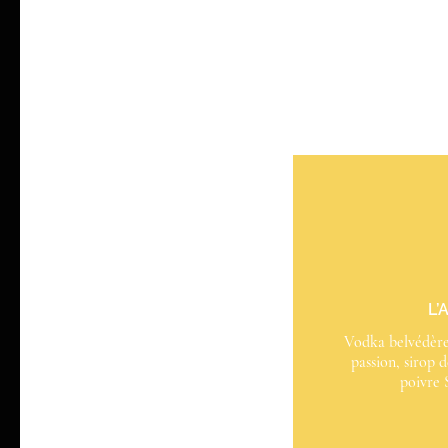
L’
Vodka belvédère,
passion, sirop 
poivre 