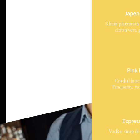
Japene
Rhum plantation o
citron vert,
Pink 
Cordial latte
Tanqueray, yuz
Expres
Vodka, sirop de