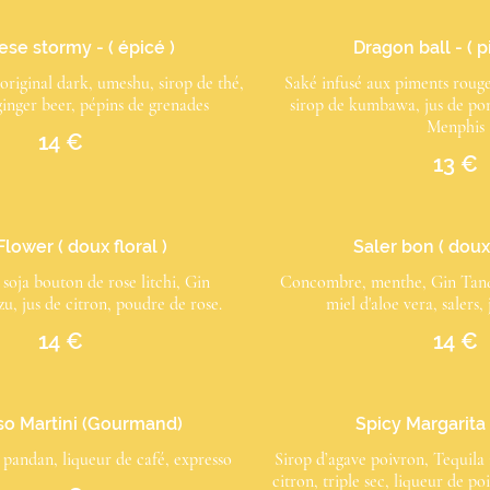
se stormy - ( épicé )
Dragon ball - ( 
riginal dark, umeshu, sirop de thé,
Saké infusé aux piments rouge
 ginger beer, pépins de grenades
sirop de kumbawa, jus de po
Menphis
14 €
13 €
Flower ( doux floral )
Saler bon ( doux 
 soja bouton de rose litchi, Gin
Concombre, menthe, Gin Tanqu
u, jus de citron, poudre de rose.
miel d'aloe vera, salers
14 €
14 €
so Martini (Gourmand)
Spicy Margarita 
 pandan, liqueur de café, expresso
Sirop d’agave poivron, Tequila 
citron, triple sec, liqueur de po