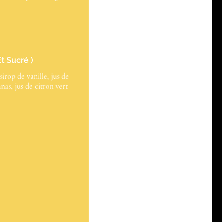
t Sucré )
irop de vanille, jus de
nas, jus de citron vert