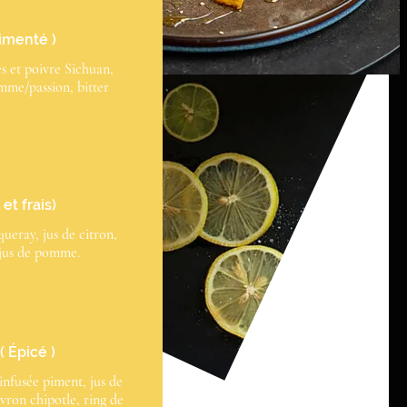
pimenté )
s et poivre Sichuan,
mme/passion, bitter
et frais)
eray, jus de citron,
, jus de pomme.
( Épicé )
infusée piment, jus de
ivron chipotle, ring de