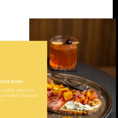
ant Et Amer)
itadelle infusé à la
ica Formula ( Cocktail
t )