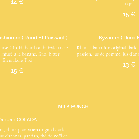
14 €
tajin
15 €
shioned ( Rond Et Puissant )
Byzantin ( Doux E
fusé à froid, bourbon buffalo trace
Rhum Plantation original dark, s
e infusé à la banane, fino, bitter
passion, jus de pomme, jus d’ana
Elemakule Tiki
13 €
15 €
MILK PUNCH
Pandan COLADA
, rhum plantation original dark,
us d'ananas, pandan, thé de noël et