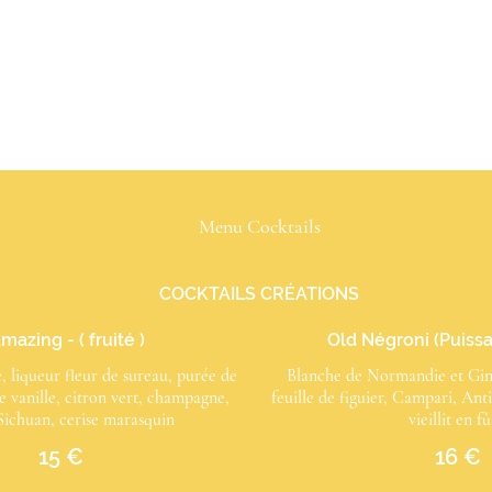
Menu Cocktails
COCKTAILS CRÉATIONS
Amazing - ( fruité )
Old Négroni (Puiss
 liqueur fleur de sureau, purée de
Blanche de Normandie et Gin c
de vanille, citron vert, champagne,
feuille de figuier, Campari, Ant
Sichuan, cerise marasquin
vieillit en fû
15 €
16 €