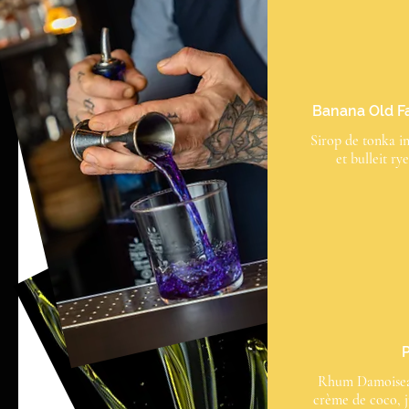
Banana Old Fa
Sirop de tonka in
et bulleit ry
Rhum Damoiseau
crème de coco, j