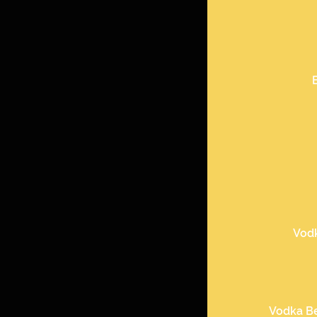
Vod
Vodka B