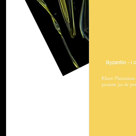
Byzantin - ( 
Rhum Plantation or
passion, jus de po