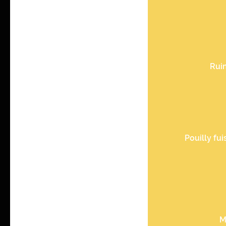
Ruin
Pouilly fu
M